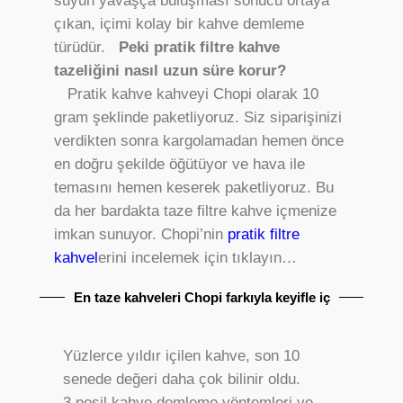
suyun yavaşça buluşması sonucu ortaya
çıkan, içimi kolay bir kahve demleme
türüdür.
Peki pratik filtre kahve
tazeliğini nasıl uzun süre korur?
Pratik kahve kahveyi Chopi olarak 10
gram şeklinde paketliyoruz. Siz siparişinizi
verdikten sonra kargolamadan hemen önce
en doğru şekilde öğütüyor ve hava ile
temasını hemen keserek paketliyoruz. Bu
da her bardakta taze filtre kahve içmenize
imkan sunuyor. Chopi’nin
pratik filtre
kahvel
erini incelemek için tıklayın…
En taze kahveleri Chopi farkıyla keyifle iç
Yüzlerce yıldır içilen kahve, son 10
senede değeri daha çok bilinir oldu.
3.nesil kahve demleme yöntemleri ve