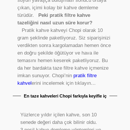
suyun yavaşça buluşması sonucu ortaya
çıkan, içimi kolay bir kahve demleme
türüdür.
Peki pratik filtre kahve
tazeliğini nasıl uzun süre korur?
Pratik kahve kahveyi Chopi olarak 10
gram şeklinde paketliyoruz. Siz siparişinizi
verdikten sonra kargolamadan hemen önce
en doğru şekilde öğütüyor ve hava ile
temasını hemen keserek paketliyoruz. Bu
da her bardakta taze filtre kahve içmenize
imkan sunuyor. Chopi’nin
pratik filtre
kahvel
erini incelemek için tıklayın…
En taze kahveleri Chopi farkıyla keyifle iç
Yüzlerce yıldır içilen kahve, son 10
senede değeri daha çok bilinir oldu.
3.nesil kahve demleme yöntemleri ve