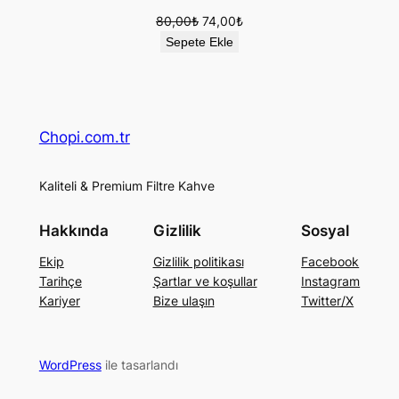
Orijinal
Şu
80,00
₺
74,00
₺
fiyat:
andaki
Sepete Ekle
80,00₺.
fiyat:
74,00₺.
Chopi.com.tr
Kaliteli & Premium Filtre Kahve
Hakkında
Gizlilik
Sosyal
Ekip
Gizlilik politikası
Facebook
Tarihçe
Şartlar ve koşullar
Instagram
Kariyer
Bize ulaşın
Twitter/X
WordPress
ile tasarlandı