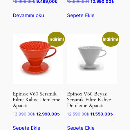
Orijinal
Şu
Orijinal
Şu
10.999,00
₺
9.499,00
₺
13.990,00
₺
12.990,00
₺
fiyat:
andaki
fiyat:
andaki
10.999,00₺.
fiyat:
13.990,00₺.
fiyat:
Devamını oku
Sepete Ekle
9.499,00₺.
12.990,
İndirim!
İndirim!
Epinox V60 Seramik
Epinox V60 Beyaz
Filtre Kahve Demleme
Seramik Filtre Kahve
Aparatı
Demleme Aparatı
Orijinal
Şu
Orijinal
Şu
13.990,00
₺
12.990,00
₺
12.590,00
₺
11.550,00
₺
fiyat:
andaki
fiyat:
andaki
13.990,00₺.
fiyat:
12.590,00₺.
fiyat:
Sepete Ekle
Sepete Ekle