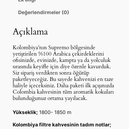
S
Değerlendirmeler (0)
u
p
r
Açıklama
e
m
Kolombiya’nın Supremo bölgesinde
o
yetiştirilen %100 Arabica çekirdeklerini
2
ofisinizde, evinizde, kampta ya da yolculuk
5
sırasında keyifle için diye özenle kavurduk.
Siz sipariş verdikten sonra öğütüp
0
paketleyeceğiz. Bu sayede kahvenizi en taze
g
haliyle içeceksiniz. Daha paketi ilk açışınızda
r
Colombia kahvesinin tüm aromatik kokuları
a
bulunduğunuz ortama yayılacak.
m
F
Yükseklik;
1800- 1850 m
i
Kolombiya filtre kahvesinin tadım notlar;
l