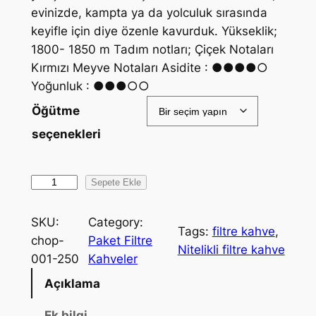
evinizde, kampta ya da yolculuk sırasında
keyifle için diye özenle kavurduk. Yükseklik;
1800- 1850 m Tadım notları; Çiçek Notaları
Kırmızı Meyve Notaları Asidite : ●●●●○
Yoğunluk : ●●●○○
Öğütme
seçenekleri
C
Sepete Ekle
o
l
SKU:
Category:
Tags:
filtre kahve
, 
o
chop-
Paket Filtre
Nitelikli filtre kahve
m
001-250
Kahveler
b
Açıklama
i
a
Ek bilgi