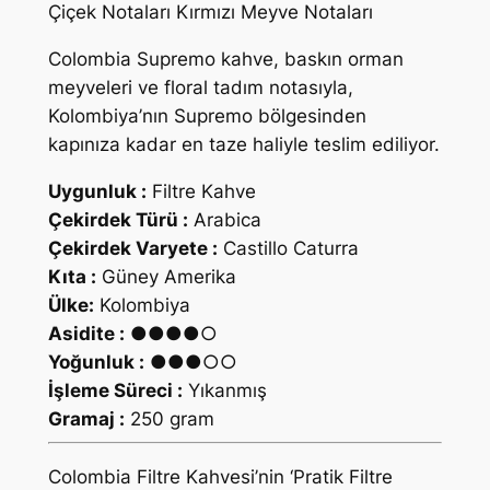
Çiçek Notaları Kırmızı Meyve Notaları
t
r
Colombia Supremo kahve, baskın orman
e
meyveleri ve floral tadım notasıyla,
K
Kolombiya’nın Supremo bölgesinden
a
kapınıza kadar en taze haliyle teslim ediliyor.
h
v
Uygunluk :
Filtre Kahve
e
Çekirdek Türü :
Arabica
a
Çekirdek Varyete :
Castillo Caturra
d
Kıta :
Güney Amerika
e
Ülke:
Kolombiya
t
Asidite :
●●●●○
Yoğunluk :
●●●○○
İşleme Süreci :
Yıkanmış
Gramaj :
250 gram
Colombia Filtre Kahvesi’nin ‘Pratik Filtre