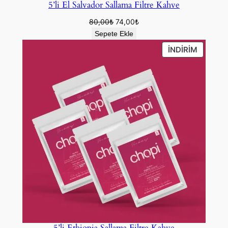
5’li El Salvador Sallama Filtre Kahve
Orijinal
Şu
80,00
₺
74,00
₺
fiyat:
andaki
Sepete Ekle
80,00₺.
fiyat:
İNDIRIM
İNDIRIM
74,00₺.
ÜRÜN
5’li Ethiopia Sallama Filtre Kahve