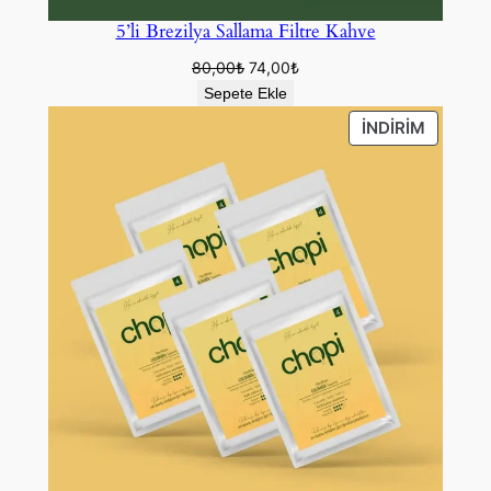
5’li Brezilya Sallama Filtre Kahve
Orijinal
Şu
80,00
₺
74,00
₺
fiyat:
andaki
Sepete Ekle
80,00₺.
fiyat:
İNDIRIM
İNDIRIM
74,00₺.
ÜRÜN