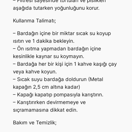
– Filtresi sayesinde tortuları ve pislikleri
–
aşağıda tutarken yoğunluğunu korur.
S
i
Kullanma Talimatı;
y
a
– Bardağın içine bir miktar sıcak su koyup
h
ısıtın ve 1 dakika bekleyin.
r
– Ön ısıtma yapmadan bardağın içine
e
kesinlikle kaynar su koymayın.
n
– Bardağa her bir kişi için 1 kahve kaşığı çay
k
veya kahve koyun.
a
– Sıcak suyu bardağa doldurun (Metal
d
kapağın 2,5 cm altına kadar)
e
– Kapağı kapatıp pompasıyla karıştırın.
t
– Karıştırırken devirmemeye ve
sıçramamasına dikkat edin.
Bakım ve Temizlik;