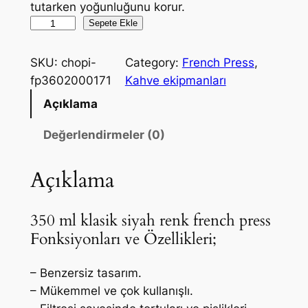
tutarken yoğunluğunu korur.
F
Sepete Ekle
r
e
SKU:
chopi-
Category:
French Press
, 
n
fp3602000171
Kahve ekipmanları
c
Açıklama
h
P
Değerlendirmeler (0)
r
e
Açıklama
s
s
350 ml klasik siyah renk french press
3
Fonksiyonları ve Özellikleri;
5
0
– Benzersiz tasarım.
m
– Mükemmel ve çok kullanışlı.
l