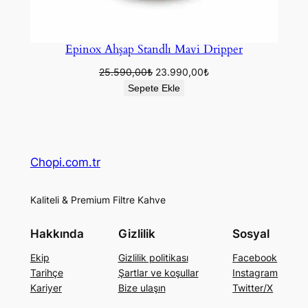
Epinox Ahşap Standlı Mavi Dripper
Orijinal
Şu
25.590,00
₺
23.990,00
₺
fiyat:
andaki
Sepete Ekle
25.590,00₺.
fiyat:
23.990,00₺.
Chopi.com.tr
Kaliteli & Premium Filtre Kahve
Hakkında
Gizlilik
Sosyal
Ekip
Gizlilik politikası
Facebook
Tarihçe
Şartlar ve koşullar
Instagram
Kariyer
Bize ulaşın
Twitter/X