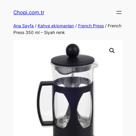
İçeriğe
Chopi.com.tr
geç
Ana Sayfa
/
Kahve ekipmanları
/
French Press
/ French
Press 350 ml – Siyah renk