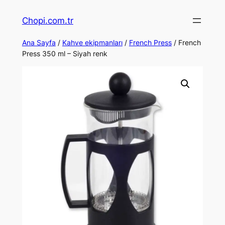
İçeriğe
Chopi.com.tr
geç
Ana Sayfa
/
Kahve ekipmanları
/
French Press
/ French
Press 350 ml – Siyah renk