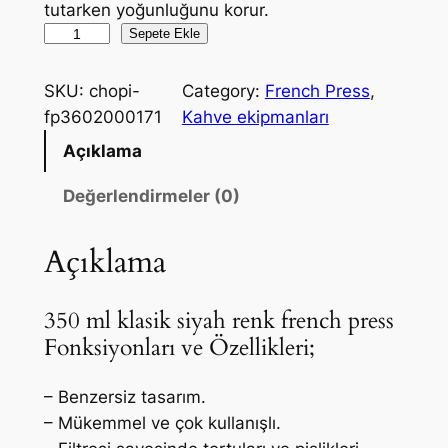
tutarken yoğunluğunu korur.
F
Sepete Ekle
r
e
SKU:
chopi-
Category:
French Press
, 
n
fp3602000171
Kahve ekipmanları
c
Açıklama
h
P
Değerlendirmeler (0)
r
e
Açıklama
s
s
350 ml klasik siyah renk french press
3
Fonksiyonları ve Özellikleri;
5
0
– Benzersiz tasarım.
m
– Mükemmel ve çok kullanışlı.
l