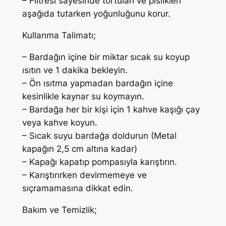
– Filtresi sayesinde tortuları ve pislikleri
–
aşağıda tutarken yoğunluğunu korur.
S
i
Kullanma Talimatı;
y
a
– Bardağın içine bir miktar sıcak su koyup
h
ısıtın ve 1 dakika bekleyin.
r
– Ön ısıtma yapmadan bardağın içine
e
kesinlikle kaynar su koymayın.
n
– Bardağa her bir kişi için 1 kahve kaşığı çay
k
veya kahve koyun.
a
– Sıcak suyu bardağa doldurun (Metal
d
kapağın 2,5 cm altına kadar)
e
– Kapağı kapatıp pompasıyla karıştırın.
t
– Karıştırırken devirmemeye ve
sıçramamasına dikkat edin.
Bakım ve Temizlik;