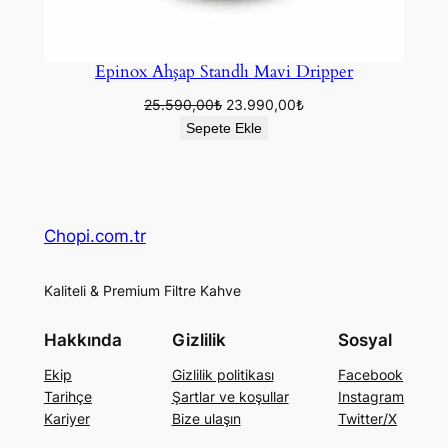
Epinox Ahşap Standlı Mavi Dripper
Orijinal
Şu
25.590,00
₺
23.990,00
₺
fiyat:
andaki
Sepete Ekle
25.590,00₺.
fiyat:
23.990,00₺.
Chopi.com.tr
Kaliteli & Premium Filtre Kahve
Hakkında
Gizlilik
Sosyal
Ekip
Gizlilik politikası
Facebook
Tarihçe
Şartlar ve koşullar
Instagram
Kariyer
Bize ulaşın
Twitter/X