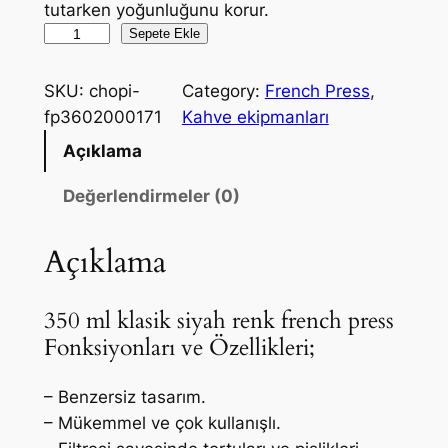
tutarken yoğunluğunu korur.
F
Sepete Ekle
r
e
SKU:
chopi-
Category:
French Press
, 
n
fp3602000171
Kahve ekipmanları
c
Açıklama
h
P
Değerlendirmeler (0)
r
e
Açıklama
s
s
350 ml klasik siyah renk french press
3
Fonksiyonları ve Özellikleri;
5
0
– Benzersiz tasarım.
m
– Mükemmel ve çok kullanışlı.
l