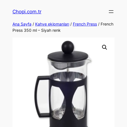
İçeriğe
Chopi.com.tr
geç
Ana Sayfa
/
Kahve ekipmanları
/
French Press
/ French
Press 350 ml – Siyah renk