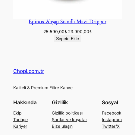
Epinox Ahşap Standlı Mavi Dripper
Orijinal
Şu
25.590,00
₺
23.990,00
₺
fiyat:
andaki
Sepete Ekle
25.590,00₺.
fiyat:
23.990,00₺.
Chopi.com.tr
Kaliteli & Premium Filtre Kahve
Hakkında
Gizlilik
Sosyal
Ekip
Gizlilik politikası
Facebook
Tarihçe
Şartlar ve koşullar
Instagram
Kariyer
Bize ulaşın
Twitter/X