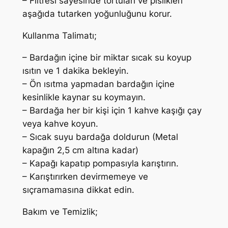
– Filtresi sayesinde tortuları ve pislikleri
–
aşağıda tutarken yoğunluğunu korur.
S
i
Kullanma Talimatı;
y
a
– Bardağın içine bir miktar sıcak su koyup
h
ısıtın ve 1 dakika bekleyin.
r
– Ön ısıtma yapmadan bardağın içine
e
kesinlikle kaynar su koymayın.
n
– Bardağa her bir kişi için 1 kahve kaşığı çay
k
veya kahve koyun.
a
– Sıcak suyu bardağa doldurun (Metal
d
kapağın 2,5 cm altına kadar)
e
– Kapağı kapatıp pompasıyla karıştırın.
t
– Karıştırırken devirmemeye ve
sıçramamasına dikkat edin.
Bakım ve Temizlik;